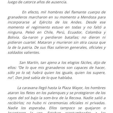
luego de catorce años de ausencia.
En efecto, mil hombres del flamante cuerpo de
granaderos marcharon en su momento a Mendoza para
incorporarse al Ejército de los Andes. Desde ese
momento el regimiento estuvo en todas y no faltó a
ninguna. Peleó en Chile, Perú, Ecuador, Colombia y
Bolivia. Ga-naron y perdieron batallas; no dieron ni
pidieron cuartel. Mataron y murieron sin otra causa que
la de la patria. De sus filas salieron generales, oficiales y
soldados valientes.
San Martín, tan ajeno a los elogios fáciles, dijo de
ellos: “De lo que mis granaderos son capaces de hacer,
sólo yo lo sé; habrá quien los iguale, quien los supere,
no”. Don José sabía de lo que hablaba.
La caravana llegó hasta la Plaza Mayor, los hombres
ataron los fletes en los palenques y se protegieron de los
rayos del sol bajo la som-bra de la Recova. Nadie salió a
recibirlos; no hubo ni ceremonias oficiales ni privadas.
Nadie los esperaba. Ellos tampoco se quejaron o
levantaron la voz. Estaban acostumbrados a las