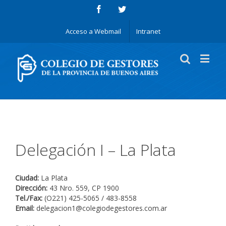
Acceso a Webmail
Intranet
Delegación I – La Plata
Ciudad:
La Plata
Dirección:
43 Nro. 559, CP 1900
Tel./Fax:
(O221) 425-5065 / 483-8558
Email:
delegacion1@colegiodegestores.com.ar