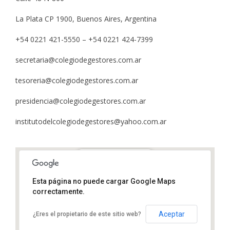
La Plata CP 1900, Buenos Aires, Argentina
+54 0221 421-5550 – +54 0221 424-7399
secretaria@colegiodegestores.com.ar
tesoreria@colegiodegestores.com.ar
presidencia@colegiodegestores.com.ar
institutodelcolegiodegestores@yahoo.com.ar
Calle 48 Nº866,
Esta página no puede cargar Google Maps
La Plata CP 1900,
correctamente.
Buenos Aires, Argentina
+54 0221 421-5550
+54 0221 424-7399
Aceptar
¿Eres el propietario de este sitio web?