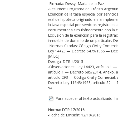
-Firmada: Dessy, María de la Paz
-Resumen: Programa de Crédito Argentino d
Exención de la tasa especial por servici
real de hipoteca originado en la implemen
la tasa especial por servicios registral
instrumentada simultáneamente con la co
Exclusión de la exención para la registr
inmueble de dominio de un particular. D
-Normas Citadas: Código Civil y Comer
Ley 14423 — Decreto 5479/1965 — Decr
[M.Ec.]
Deroga: DTR 4/2015
-Observaciones: Ley 14423, artículo 1 —
artículo 1 — Decreto 685/2014, Anexo, a
artículo 293 — Código Civil y Comercial, 
Decreto-Ley 11643/1963, artículo 52 — D
54
-Para acceder al texto actualizado, h
Norma: DTR 17/2016
-Fecha de Emisión: 12/10/2016