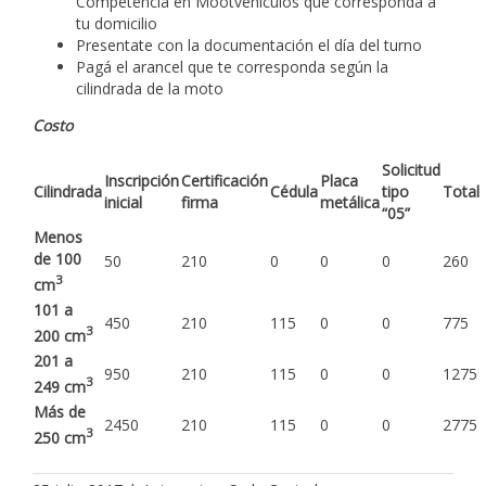
Competencia en Mootvehículos que corresponda a
tu domicilio
Presentate con la documentación el día del turno
Pagá el arancel que te corresponda según la
cilindrada de la moto
Costo
Solicitud
Inscripción
Certificación
Placa
Cilindrada
Cédula
tipo
Total
inicial
firma
metálica
“05”
Menos
de 100
50
210
0
0
0
260
3
cm
101 a
450
210
115
0
0
775
3
200 cm
201 a
950
210
115
0
0
1275
3
249 cm
Más de
2450
210
115
0
0
2775
3
250 cm