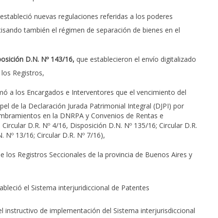
 estableció nuevas regulaciones referidas a los poderes
ecisando también el régimen de separación de bienes en el
posición D.N. Nº 143/16
,
que establecieron el envío digitalizado
los Registros,
ó a los Encargados e Interventores que el vencimiento del
el de la Declaración Jurada Patrimonial Integral (DJPI) por
ombramientos en la DNRPA y Convenios de Rentas e
Circular D.R. Nº 4/16, Disposición D.N. Nº 135/16; Circular D.R.
N. Nº 13/16; Circular D.R. Nº 7/16),
e los Registros Seccionales de la provincia de Buenos Aires y
ableció el Sistema interjuridiccional de Patentes
l instructivo de implementación del Sistema interjurisdiccional