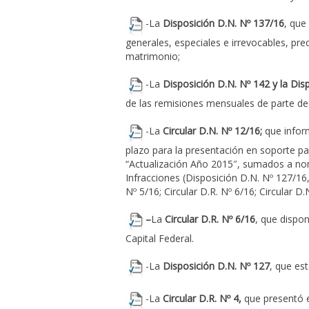
-La
Disposición D.N. Nº 137/16
, que
generales, especiales e irrevocables, pr
matrimonio;
-La
Disposición D.N. Nº 142
y la
Dis
de las remisiones mensuales de parte de 
-La
Circular D.N. Nº 12/16
;
que inform
plazo para la presentación en soporte pap
“Actualización Año 2015″, sumados a n
Infracciones (Disposición D.N. Nº 127/16, 
Nº 5/16; Circular D.R. Nº 6/16; Circular D.
–
La
Circular D.R. Nº 6/16
, que dispon
Capital Federal.
-La
Disposición D.N. Nº 127
, que est
-La
Circular D.R. Nº 4,
que presentó e