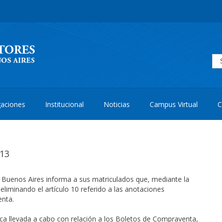
aciones
Institucional
Noticias
Campus Virtual
C
013
e Buenos Aires informa a sus matriculados que, mediante la
liminando el artículo 10 referido a las anotaciones
enta.
tica llevada a cabo con relación a los Boletos de Compraventa,