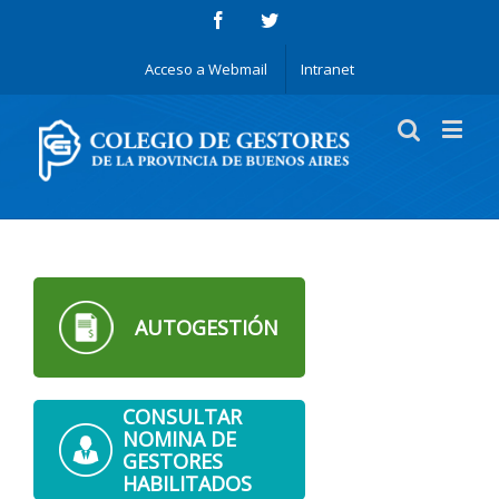
Acceso a Webmail
Intranet
[masterslider id=»1″]
AUTOGESTIÓN
CONSULTAR
NOMINA DE
GESTORES
HABILITADOS