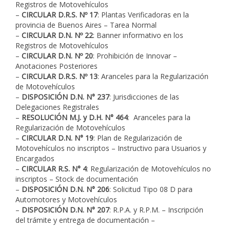
Registros de Motovehículos
–
CIRCULAR D.R.S. Nº 17
: Plantas Verificadoras en la
provincia de Buenos Aires – Tarea Normal
–
CIRCULAR D.N. Nº 22
: Banner informativo en los
Registros de Motovehículos
–
CIRCULAR D.N. Nº 20
: Prohibición de Innovar –
Anotaciones Posteriores
–
CIRCULAR D.R.S. Nº 13
: Aranceles para la Regularización
de Motovehículos
–
DISPOSICIÓN D.N. N° 237
: Jurisdicciones de las
Delegaciones Registrales
–
RESOLUCIÓN M.J. y D.H. N° 464
: Aranceles para la
Regularización de Motovehículos
–
CIRCULAR D.N. N° 19
: Plan de Regularización de
Motovehículos no inscriptos – Instructivo para Usuarios y
Encargados
–
CIRCULAR R.S. N° 4
: Regularización de Motovehículos no
inscriptos – Stock de documentación
–
DISPOSICIÓN D.N. N° 206
: Solicitud Tipo 08 D para
Automotores y Motovehículos
–
DISPOSICIÓN D.N. N° 207
: R.P.A. y R.P.M. – Inscripción
del trámite y entrega de documentación –